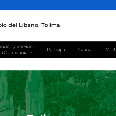
io del Líbano, Tolima
nción y Servicios
Participa
Noticias
Mi M
 la Ciudadanía