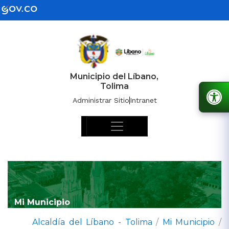
Municipio del Líbano,
Tolima
Administrar Sitio
Intranet
Mi Municipio
Alcaldía del Líbano - Tolima
/
Mi Municipio
/