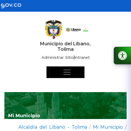
Municipio del Líbano,
Tolima
Administrar Sitio
Intranet
Mi Municipio
Alcaldía del Líbano - Tolima
/
Mi Municipio
/