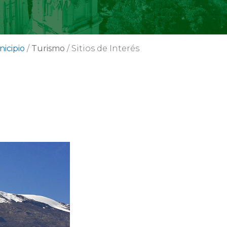
icipio
/
Turismo
/
Sitios de Interés