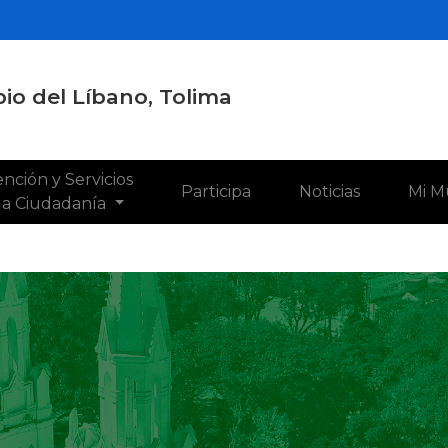
io del Líbano, Tolima
nción y Servicios
Participa
Noticias
Mi M
 la Ciudadanía