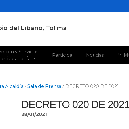
io del Líbano, Tolima
nción y Servicios
Participa
Noticias
Mi M
 la Ciudadanía
a Alcaldía
/
Sala de Prensa
/
DECRETO 020 DE 2021
DECRETO 020 DE 202
28/01/2021