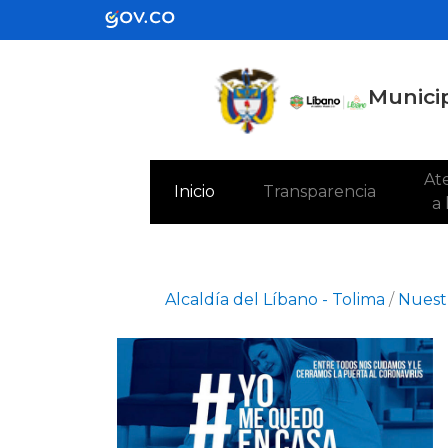
Municip
Ate
(current)
Inicio
Transparencia
a
Alcaldía del Líbano - Tolima
/
Nuestr