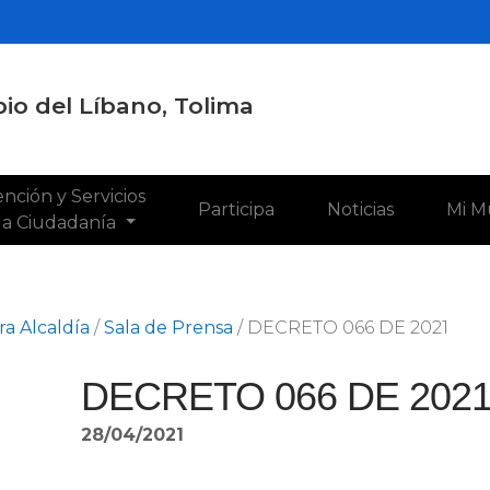
io del Líbano, Tolima
nción y Servicios
Participa
Noticias
Mi M
 la Ciudadanía
a Alcaldía
/
Sala de Prensa
/
DECRETO 066 DE 2021
DECRETO 066 DE 202
28/04/2021