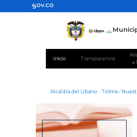
Municip
Ate
(current)
Inicio
Transparencia
a
Alcaldía del Líbano - Tolima
/
Nuestr