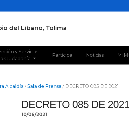
io del Líbano, Tolima
nción y Servicios
Participa
Noticias
Mi M
 la Ciudadanía
a Alcaldía
/
Sala de Prensa
/
DECRETO 085 DE 2021
DECRETO 085 DE 202
10/06/2021