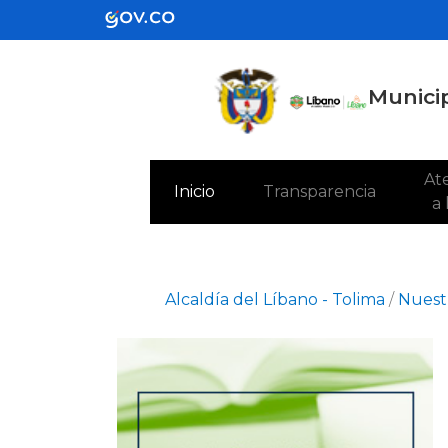
Municip
Ate
(current)
Inicio
Transparencia
a
Alcaldía del Líbano - Tolima
/
Nuestr