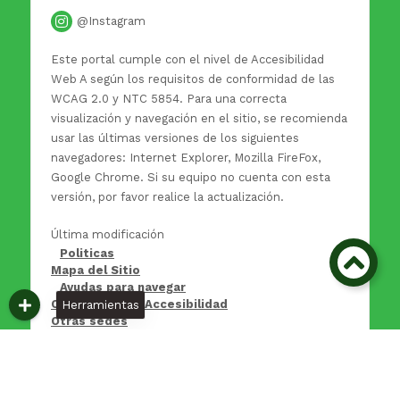
@Instagram
Este portal cumple con el nivel de Accesibilidad
Web A según los requisitos de conformidad de las
WCAG 2.0 y NTC 5854. Para una correcta
visualización y navegación en el sitio, se recomienda
usar las últimas versiones de los siguientes
navegadores: Internet Explorer, Mozilla FireFox,
Google Chrome. Si su equipo no cuenta con esta
versión, por favor realice la actualización.
Última modificación
Politicas
Mapa del Sitio
Ayudas para navegar
Certificado de Accesibilidad
Herramientas
Otras sedes
Asesorado, diseñado y desarrollado por: