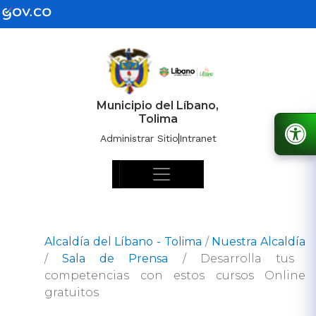
Municipio del Líbano,
Tolima
Administrar Sitio
Intranet
Alcaldía del Líbano - Tolima
/
Nuestra Alcaldía
/
Sala de Prensa
/
Desarrolla tus
competencias con estos cursos Online
gratuitos