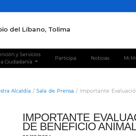
io del Líbano, Tolima
nción y Servicios
Participa
Noticias
Mi M
 la Ciudadanía
stra Alcaldía
/
Sala de Prensa
/
Importante Evaluació
IMPORTANTE EVALUAC
DE BENEFICIO ANIMAL