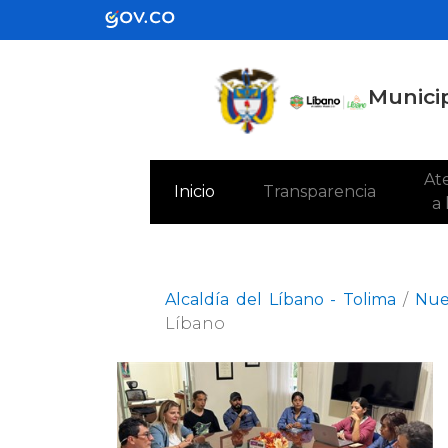
Municip
Ate
(current)
Inicio
Transparencia
a
Alcaldía del Líbano - Tolima
/
Nue
Líbano