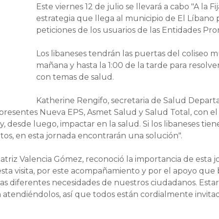
Este viernes 12 de julio se llevará a cabo "A la F
estrategia que llega al municipio de El Líbano p
peticiones de los usuarios de las Entidades Pr
Los libaneses tendrán las puertas del coliseo m
mañana y hasta la 1:00 de la tarde para resolve
con temas de salud.
Katherine Rengifo, secretaria de Salud Departa
n presentes Nueva EPS, Asmet Salud y Salud Total, con el 
, desde luego, impactar en la salud. Si los libaneses tie
tos, en esta jornada encontrarán una solución".
eatriz Valencia Gómez, reconoció la importancia de esta j
ta visita, por este acompañamiento y por el apoyo que 
s diferentes necesidades de nuestros ciudadanos. Estar
 atendiéndolos, así que todos están cordialmente invitados 