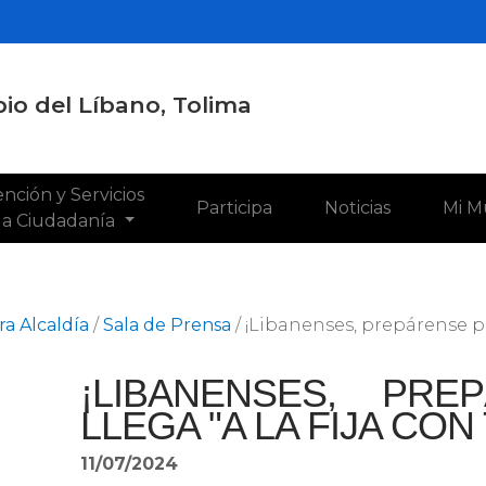
io del Líbano, Tolima
nción y Servicios
Participa
Noticias
Mi M
 la Ciudadanía
a Alcaldía
/
Sala de Prensa
/
¡Libanenses, prepárense po
¡LIBANENSES, PR
LLEGA "A LA FIJA CON 
11/07/2024