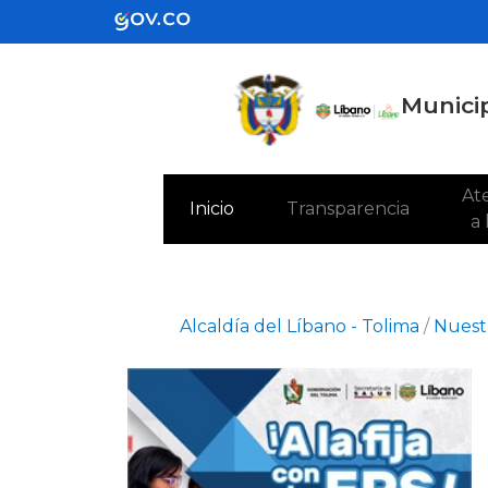
Municip
Ate
(current)
Inicio
Transparencia
a
Alcaldía del Líbano - Tolima
/
Nuestr