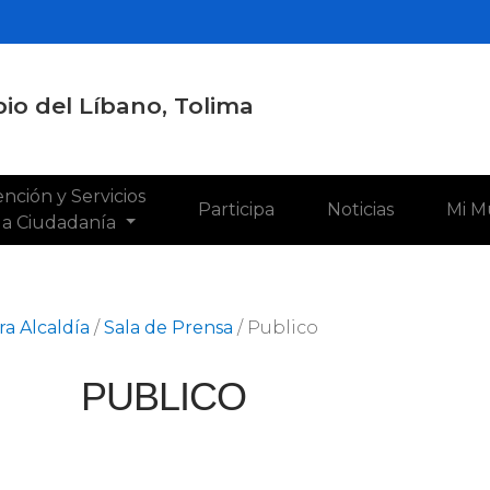
io del Líbano, Tolima
nción y Servicios
Participa
Noticias
Mi M
 la Ciudadanía
a Alcaldía
/
Sala de Prensa
/
Publico
PUBLICO