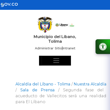
Municipio del Líbano,
Tolima
Administrar Sitio
Intranet
Alcaldía del Líbano - Tolima
/
Nuestra Alcaldía
/
Sala de Prensa
/
Segunda fase del
acueducto de Vallecitos será una realidad
para El Líbano