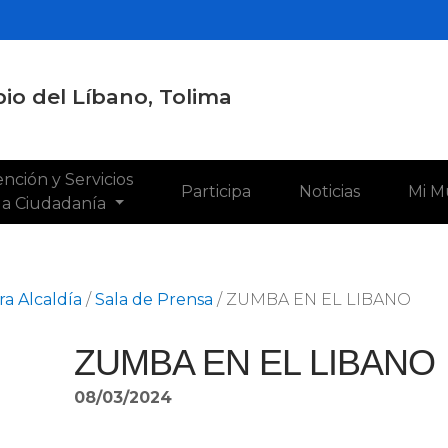
io del Líbano, Tolima
nción y Servicios
Participa
Noticias
Mi M
 la Ciudadanía
a Alcaldía
/
Sala de Prensa
/
ZUMBA EN EL LIBANO
ZUMBA EN EL LIBANO
08/03/2024