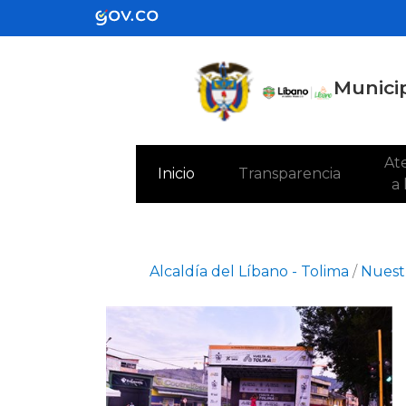
Municip
Ate
(current)
Inicio
Transparencia
a
Alcaldía del Líbano - Tolima
/
Nuestr