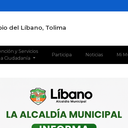
io del Líbano, Tolima
nción y Servicios
Participa
Noticias
Mi M
 la Ciudadanía